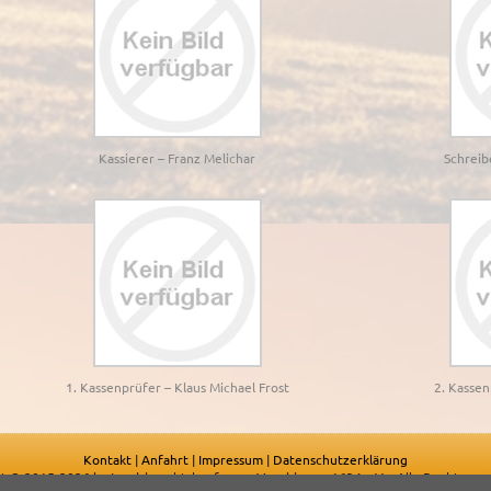
Kassierer – Franz Melichar
Schreib
1. Kassenprüfer – Klaus Michael Frost
2. Kasse
Kontakt
|
Anfahrt
|
Impressum
|
Datenschutzerklärung
t © 2015-2026 by Landsknechtshaufen zu Merchingen 1634 e.V. - Alle Rechte vo