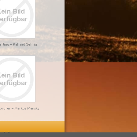
erling – Raffael Gehrig
nprüfer – Markus Mansky
rbehalten