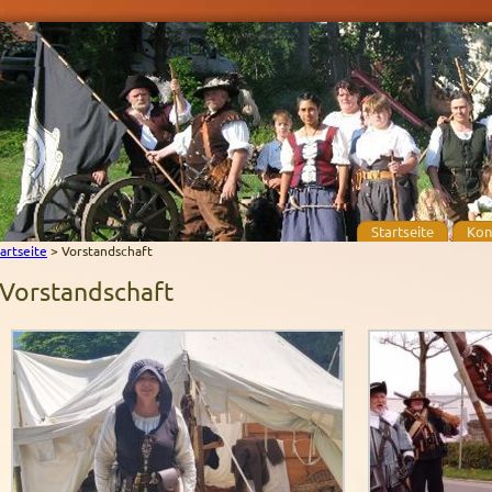
Startseite
Kon
artseite
>
Vorstandschaft
Vorstandschaft