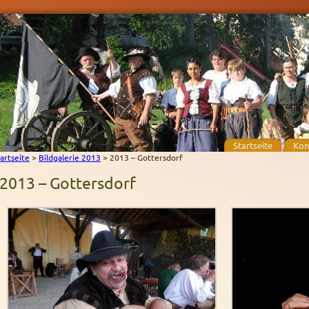
Startseite
Kon
artseite
>
Bildgalerie 2013
>
2013 – Gottersdorf
2013 – Gottersdorf