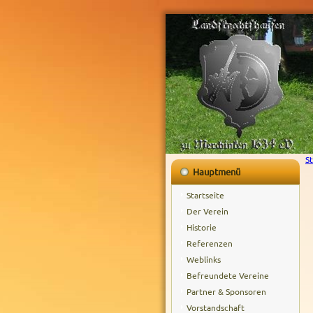
St
Hauptmenü
Startseite
Der Verein
Historie
Referenzen
Weblinks
Befreundete Vereine
Partner & Sponsoren
Vorstandschaft